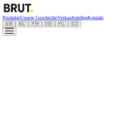
Produkte
Unsere Geschichte
Verkaufsstellen
Kontakt
🇬🇧
🇳🇱
🇫🇷
🇩🇪
🇵🇱
🇨🇿